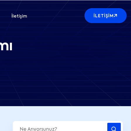
İLETIŞIM
İletişim
mı