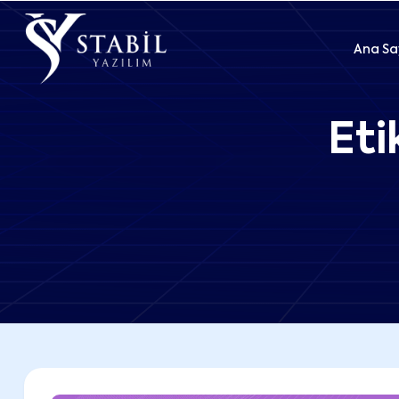
Ana Sa
Eti